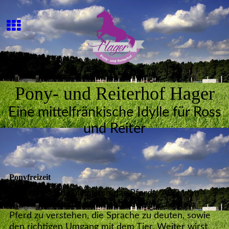
Pony- und Reiterhof Hager
Eine mittelfränkische Idylle für Ross
und Reiter
Ponyfreizeit
Hier lernst du spielerisch das Pferde-ABC vom
Boden aus. Du beginnst von der Basis an dein
Pferd zu verstehen, die Sprache zu deuten, sowie
den richtigen Umgang mit dem Tier. Weiter wirst