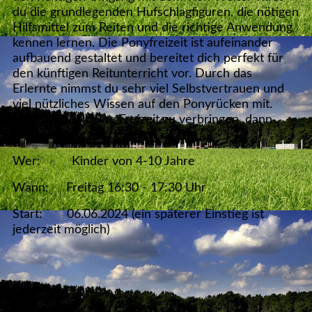
du die grundlegenden Hufschlagfiguren, die nötigen
Hilfsmittel zum Reiten und die richtige Anwendung
kennen lernen. Die Ponyfreizeit ist aufeinander
aufbauend gestaltet und bereitet dich perfekt für
den künftigen Reitunterricht vor. Durch das
Erlernte nimmst du sehr viel Selbstvertrauen und
viel nützliches Wissen auf den Ponyrücken mit.
Hast du Lust deine Freizeit zu verbringen, dann
komm zu uns auf den Hof.
Wer: Kinder von 4-10 Jahre
Wann: Freitag 16:30 - 17:30 Uhr
Start: 06.06.2024 (ein späterer Einstieg ist
jederzeit möglich)